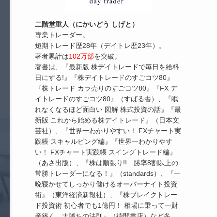
二階堂重人（にかいどう しげと）
専業トレーダー。
短期トレード歴28年（デイトレ歴23年）。
著者累計は
102万部
を突破。
著書は、『最新版 株デイトレードで毎日を給料
日にする!』『株デイトレードのすごコツ80』
『株トレード カラ売りのすごコツ80』『FX デ
イトレードのすごコツ80』（すばる舎）、『眠
れなくなるほど面白い 図解 株式投資の話』『最
新版 これから始める株デイトレード』（日本文
芸社）、『世界一わかりやすい！ FXチャート実
践帳 スキャルピング編』『世界一わかりやす
い！ FXチャート実践帳 スイングトレード編』
（あさ出版）、『株は順張り!! 勝率8割以上の
常勝トレーダーになる！』（standards）、『一
晩寝かせてしっかり儲けるオーバーナイト投資
術』（東洋経済新報社）、『株ブレイクトレー
ド投資術 初心者でも1億円！ 相場に乗って一財
産築く、大勝ちの法則』（徳間書店）など多