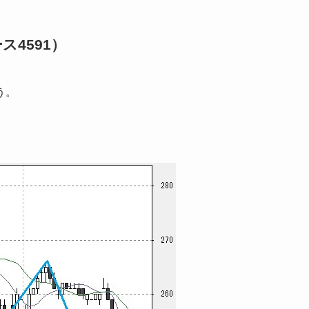
4591）
う。
。