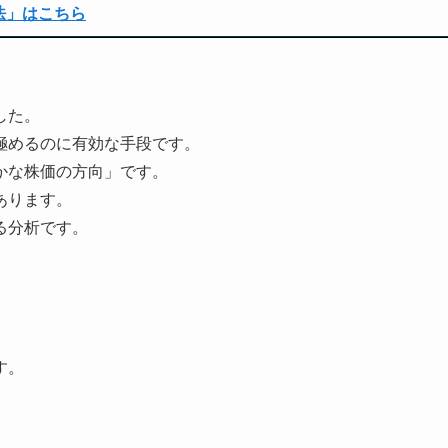
法」はこちら
した。
極めるのに有効な手段です。
かな株価の方向」です。
あります。
る分析です。
す。