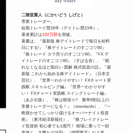
二階堂重人（にかいどう しげと）
専業トレーダー。
短期トレード歴28年（デイトレ歴23年）。
著者累計は
102万部
を突破。
著書は、『最新版 株デイトレードで毎日を給料
日にする!』『株デイトレードのすごコツ80』
『株トレード カラ売りのすごコツ80』『FX デ
イトレードのすごコツ80』（すばる舎）、『眠
れなくなるほど面白い 図解 株式投資の話』『最
新版 これから始める株デイトレード』（日本文
芸社）、『世界一わかりやすい！ FXチャート実
践帳 スキャルピング編』『世界一わかりやす
い！ FXチャート実践帳 スイングトレード編』
（あさ出版）、『株は順張り!! 勝率8割以上の
常勝トレーダーになる！』（standards）、『一
晩寝かせてしっかり儲けるオーバーナイト投資
術』（東洋経済新報社）、『株ブレイクトレー
ド投資術 初心者でも1億円！ 相場に乗って一財
産築く、大勝ちの法則』（徳間書店）など多