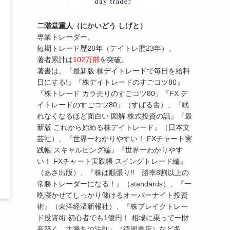
二階堂重人（にかいどう しげと）
専業トレーダー。
短期トレード歴28年（デイトレ歴23年）。
著者累計は
102万部
を突破。
著書は、『最新版 株デイトレードで毎日を給料
日にする!』『株デイトレードのすごコツ80』
『株トレード カラ売りのすごコツ80』『FX デ
イトレードのすごコツ80』（すばる舎）、『眠
れなくなるほど面白い 図解 株式投資の話』『最
新版 これから始める株デイトレード』（日本文
芸社）、『世界一わかりやすい！ FXチャート実
践帳 スキャルピング編』『世界一わかりやす
い！ FXチャート実践帳 スイングトレード編』
（あさ出版）、『株は順張り!! 勝率8割以上の
常勝トレーダーになる！』（standards）、『一
晩寝かせてしっかり儲けるオーバーナイト投資
術』（東洋経済新報社）、『株ブレイクトレー
ド投資術 初心者でも1億円！ 相場に乗って一財
産築く、大勝ちの法則』（徳間書店）など多