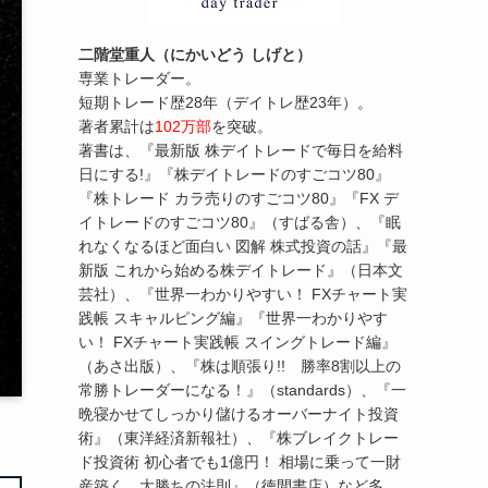
二階堂重人（にかいどう しげと）
専業トレーダー。
短期トレード歴28年（デイトレ歴23年）。
著者累計は
102万部
を突破。
著書は、『最新版 株デイトレードで毎日を給料
日にする!』『株デイトレードのすごコツ80』
『株トレード カラ売りのすごコツ80』『FX デ
イトレードのすごコツ80』（すばる舎）、『眠
れなくなるほど面白い 図解 株式投資の話』『最
新版 これから始める株デイトレード』（日本文
芸社）、『世界一わかりやすい！ FXチャート実
践帳 スキャルピング編』『世界一わかりやす
い！ FXチャート実践帳 スイングトレード編』
（あさ出版）、『株は順張り!! 勝率8割以上の
常勝トレーダーになる！』（standards）、『一
晩寝かせてしっかり儲けるオーバーナイト投資
術』（東洋経済新報社）、『株ブレイクトレー
ド投資術 初心者でも1億円！ 相場に乗って一財
産築く、大勝ちの法則』（徳間書店）など多