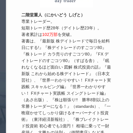
二階堂重人（にかいどう しげと）
専業トレーダー。
短期トレード歴28年（デイトレ歴23年）。
著者累計は
102万部
を突破。
著書は、『最新版 株デイトレードで毎日を給料
日にする!』『株デイトレードのすごコツ80』
『株トレード カラ売りのすごコツ80』『FX デ
イトレードのすごコツ80』（すばる舎）、『眠
れなくなるほど面白い 図解 株式投資の話』『最
新版 これから始める株デイトレード』（日本文
芸社）、『世界一わかりやすい！ FXチャート実
践帳 スキャルピング編』『世界一わかりやす
い！ FXチャート実践帳 スイングトレード編』
（あさ出版）、『株は順張り!! 勝率8割以上の
常勝トレーダーになる！』（standards）、『一
晩寝かせてしっかり儲けるオーバーナイト投資
術』（東洋経済新報社）、『株ブレイクトレー
ド投資術 初心者でも1億円！ 相場に乗って一財
産築く、大勝ちの法則』（徳間書店）など多