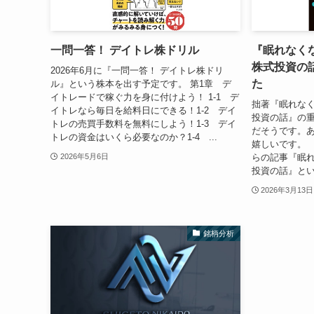
一問一答！ デイトレ株ドリル
『眠れなく
株式投資の
2026年6月に『一問一答！ デイトレ株ドリ
た
ル』という株本を出す予定です。 第1章 デ
イトレードで稼ぐ力を身に付けよう！ 1-1 デ
拙著『眠れな
イトレなら毎日を給料日にできる！1-2 デイ
投資の話』の重
トレの売買手数料を無料にしよう！1-3 デイ
だそうです。
トレの資金はいくら必要なのか？1-4 ...
嬉しいです。 
らの記事『眠れ
2026年5月6日
投資の話』とい
2026年3月13日
銘柄分析