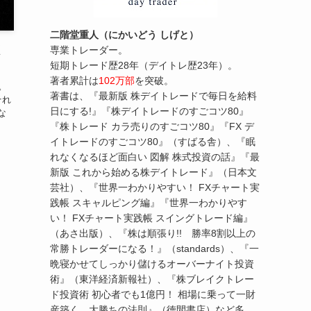
二階堂重人（にかいどう しげと）
く
専業トレーダー。
短期トレード歴28年（デイトレ歴23年）。
著者累計は
102万部
を突破。
。
著書は、『最新版 株デイトレードで毎日を給料
それ
日にする!』『株デイトレードのすごコツ80』
な
『株トレード カラ売りのすごコツ80』『FX デ
イトレードのすごコツ80』（すばる舎）、『眠
れなくなるほど面白い 図解 株式投資の話』『最
新版 これから始める株デイトレード』（日本文
芸社）、『世界一わかりやすい！ FXチャート実
践帳 スキャルピング編』『世界一わかりやす
い！ FXチャート実践帳 スイングトレード編』
（あさ出版）、『株は順張り!! 勝率8割以上の
常勝トレーダーになる！』（standards）、『一
晩寝かせてしっかり儲けるオーバーナイト投資
術』（東洋経済新報社）、『株ブレイクトレー
ド投資術 初心者でも1億円！ 相場に乗って一財
産築く、大勝ちの法則』（徳間書店）など多